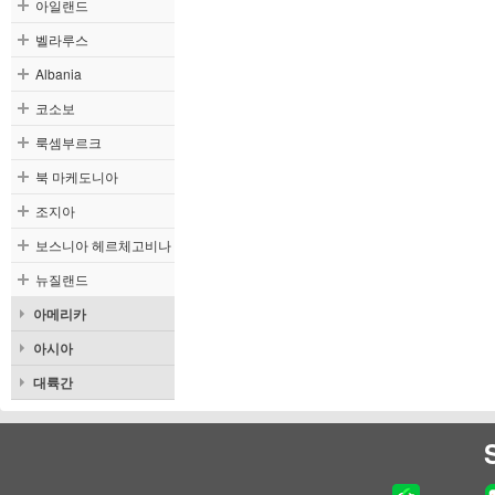
아일랜드
벨라루스
Albania
코소보
룩셈부르크
북 마케도니아
조지아
보스니아 헤르체고비나
뉴질랜드
아메리카
아시아
대륙간