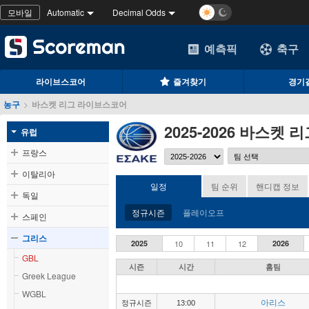
모바일
Automatic
Decimal Odds
예측픽
축구
라이브스코어
즐겨찾기
경기
농구
>
바스켓 리그 라이브스코어
2025-2026 바스켓 
유럽
프랑스
이탈리아
일정
팀 순위
핸디캡 정보
독일
정규시즌
플레이오프
스페인
그리스
2025
10
11
12
2026
GBL
시즌
시간
홈팀
Greek League
WGBL
아리스
정규시즌
13:00