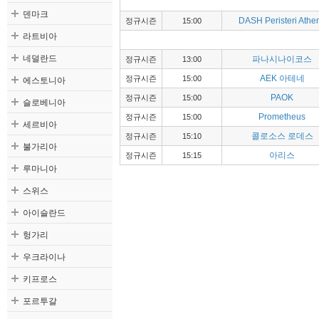
덴마크
DASH Peristeri Athe
정규시즌
15:00
라트비아
네덜란드
파나시나이코스
정규시즌
13:00
에스토니아
AEK 아테네
정규시즌
15:00
PAOK
정규시즌
15:00
슬로베니아
Prometheus
정규시즌
15:00
세르비아
콜로소스 로데스
정규시즌
15:10
불가리아
아리스
정규시즌
15:15
루마니아
스위스
아이슬란드
헝가리
우크라이나
키프로스
포르투갈