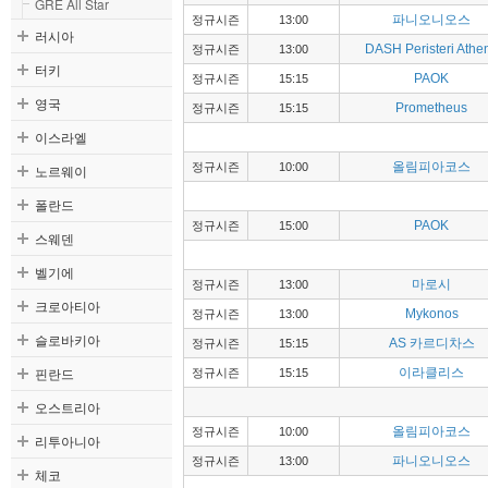
GRE All Star
파니오니오스
정규시즌
13:00
러시아
DASH Peristeri Athe
정규시즌
13:00
터키
PAOK
정규시즌
15:15
영국
Prometheus
정규시즌
15:15
이스라엘
올림피아코스
정규시즌
10:00
노르웨이
폴란드
PAOK
정규시즌
15:00
스웨덴
벨기에
마로시
정규시즌
13:00
크로아티아
Mykonos
정규시즌
13:00
슬로바키아
AS 카르디차스
정규시즌
15:15
핀란드
이라클리스
정규시즌
15:15
오스트리아
올림피아코스
정규시즌
10:00
리투아니아
파니오니오스
정규시즌
13:00
체코