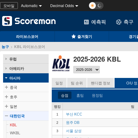
모바일
Automatic
Decimal Odds
예측픽
축구
라이브스코어
즐겨찾기
경기
농구
>
KBL 라이브스코어
2025-2026 KBL
유럽
아메리카
아시아
일정
팀 순위
핸디캡 정보
O/U 
중국
승점
홈팀
원정팀
호주
일본
랭킹
팀
부산 KCC
1
대한민국
원주 DB
2
KBL
서울 삼성
3
WKBL