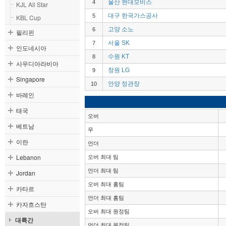
울산 현대모비스
4
KJL All Star
대구 한국가스공사
5
KBL Cup
고양 소노
6
필리핀
서울 SK
7
인도네시아
수원 KT
8
사우디아라비아
창원 LG
9
Singapore
안양 정관장
10
바레인
태국
오버
베트남
무
이란
언더
Lebanon
오버 최대 팀
언더 최대 팀
Jordan
오버 최대 홈팀
카타르
언더 최대 홈팀
카자흐스탄
오버 최대 원정팀
대륙간
언더 최대 원정팀