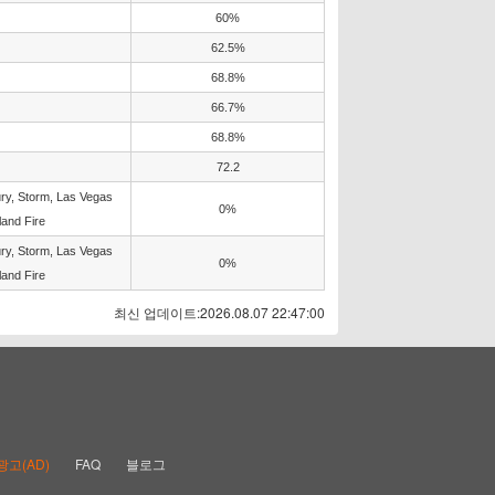
60%
62.5%
68.8%
66.7%
68.8%
72.2
ury, Storm, Las Vegas
0%
land Fire
ury, Storm, Las Vegas
0%
land Fire
최신 업데이트:2026.08.07 22:47:00
광고(AD)
FAQ
블로그