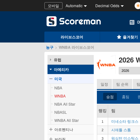
모바일
Automatic
Decimal Odds
라이브스코어
즐겨찾기
농구
>
WNBA 라이브스코어
2026 
유럽
아메리카
미국
일정
팀 순위
팀
NBA
WNBA
승점
홈팀
NBA All Star
랭킹
팀
NBASL
WNBA All Star
미네소타 링크스
1
아르헨티나
시애틀 스톰
2
브라질
워싱턴 미스틱스
3