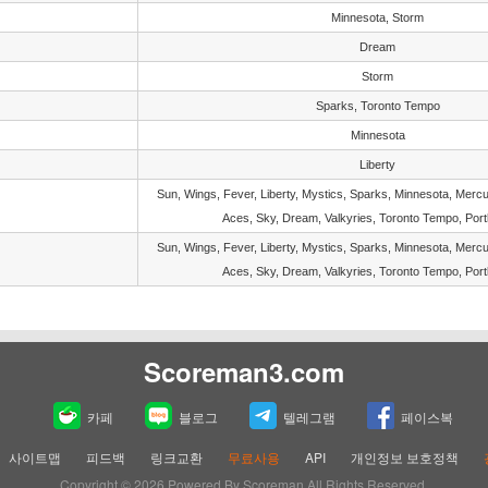
Minnesota, Storm
Dream
Storm
Sparks, Toronto Tempo
Minnesota
Liberty
Sun, Wings, Fever, Liberty, Mystics, Sparks, Minnesota, Merc
Aces, Sky, Dream, Valkyries, Toronto Tempo, Port
Sun, Wings, Fever, Liberty, Mystics, Sparks, Minnesota, Merc
Aces, Sky, Dream, Valkyries, Toronto Tempo, Port
Scoreman3.com
카페
블로그
텔레그램
페이스복
사이트맵
피드백
링크교환
무료사용
API
개인정보 보호정책
Copyright © 2026 Powered By Scoreman All Rights Reserved.