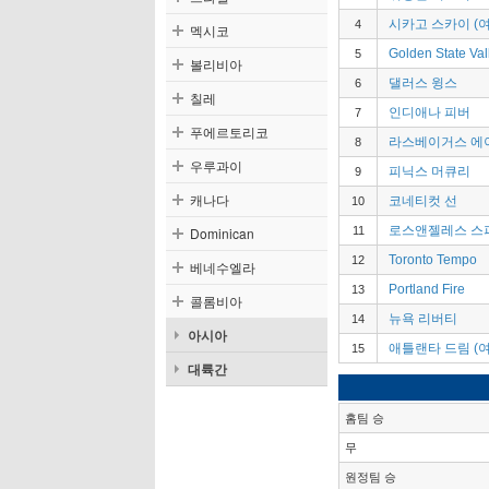
시카고 스카이 (여
4
멕시코
Golden State Val
5
볼리비아
댈러스 윙스
6
칠레
인디애나 피버
7
푸에르토리코
라스베이거스 에
8
우루과이
피닉스 머큐리
9
캐나다
코네티컷 선
10
로스앤젤레스 스
Dominican
11
Toronto Tempo
12
베네수엘라
Portland Fire
13
콜롬비아
뉴욕 리버티
14
아시아
애틀랜타 드림 (여
15
대륙간
홈팀 승
무
원정팀 승