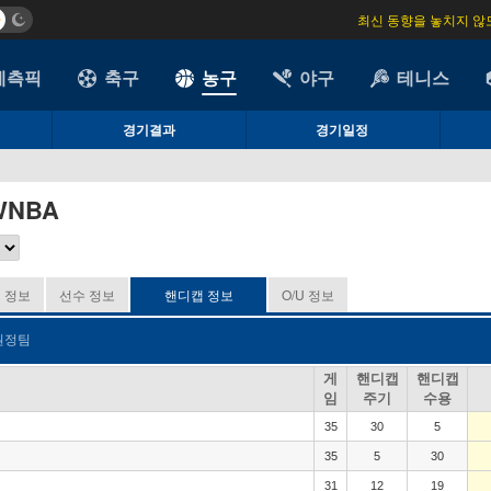
최신 동향을 놓치지 않
예측픽
축구
농구
야구
테니스
경기결과
경기일정
WNBA
 정보
선수 정보
핸디캡 정보
O/U 정보
원정팀
게
핸디캡
핸디캡
임
주기
수용
35
30
5
35
5
30
31
12
19