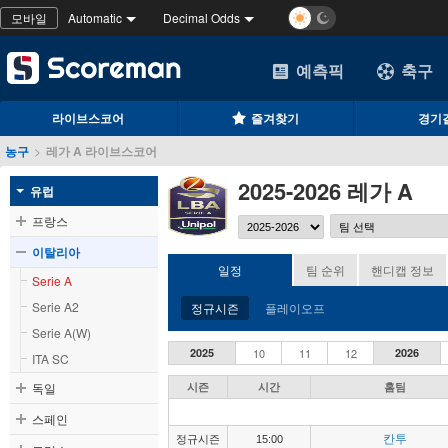
모바일
Automatic
Decimal Odds
예측픽
축구
라이브스코어
즐겨찾기
경기
농구
>
레가 A 라이브스코어
2025-2026 레가 A
유럽
프랑스
이탈리아
일정
팀 순위
핸디캡 정보
Serie A
Serie A2
정규시즌
플레이오프
Serie A(W)
2025
10
11
12
2026
ITA SC
독일
시즌
시간
홈팀
스페인
칸투
정규시즌
15:00