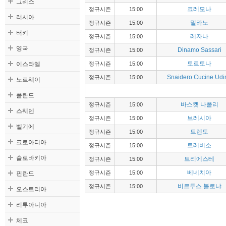
그리스
크레모나
정규시즌
15:00
러시아
밀라노
정규시즌
15:00
터키
레자나
정규시즌
15:00
영국
Dinamo Sassari
정규시즌
15:00
이스라엘
토르토나
정규시즌
15:00
Snaidero Cucine Udi
정규시즌
15:00
노르웨이
폴란드
바스켓 나폴리
정규시즌
15:00
스웨덴
브레시아
정규시즌
15:00
벨기에
트렌토
정규시즌
15:00
크로아티아
트레비소
정규시즌
15:00
슬로바키아
트리에스테
정규시즌
15:00
핀란드
베네치아
정규시즌
15:00
비르투스 볼로냐
정규시즌
15:00
오스트리아
리투아니아
체코