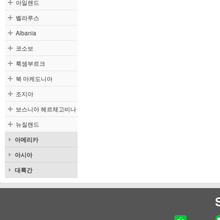
아일랜드
벨라루스
Albania
코소보
룩셈부르크
북 마케도니아
조지아
보스니아 헤르체고비나
뉴질랜드
아메리카
아시아
대륙간